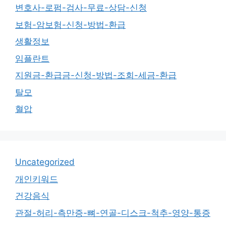
변호사-로펌-검사-무료-상담-신청
보험-암보험-신청-방법-환급
생활정보
임플란트
지원금-환급금-신청-방법-조회-세금-환급
탈모
혈압
Uncategorized
개인키워드
건강음식
관절-허리-측만증-뼈-연골-디스크-척추-영양-통증