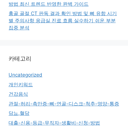
방법 최신 트렌드 반영한 완벽 가이드
흉골 골절 CT 판독 결과 확인 방법 및 뼈 유합 시기
별 주의사항 응급실 진료 흐름 실수하기 쉬운 부분
집중 분석
카테고리
Uncategorized
개인키워드
건강음식
관절-허리-측만증-뼈-연골-디스크-척추-영양-통증
당뇨,혈당
대출-신용-등급-무직자-생활비-신청-방법