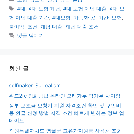
테
태
4대
,
4대 보험 체납
,
4대 보험 체납 대출
,
4대 보
고
그
험 체납 대출 기간
,
4대보험
,
가능한 곳
,
기간
,
보험
,
리
불이익
,
조건
,
체납 대출
,
체납 대출 조건
댓글 남기기
최신 글
selfmaken Surrealism
위드2fc 강화방법 온라인 오리가루 락가루 차이점
정부 보조금 보청기 지원 자격조건 확인 및 구입비
용 환급 신청 방법 자격 조건 빠르게 변하는 정보 업
데이트
강원특별자치도 영월군 고유가지원금 사용처 조회