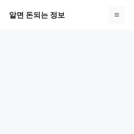
컨
텐
알면 돈되는 정보
메
츠
로
뉴
건
너
뛰
기