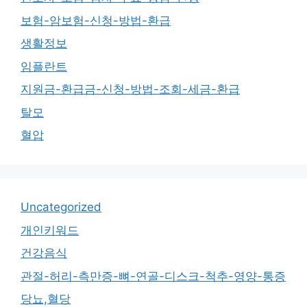
보험-암보험-신청-방법-환급
생활정보
임플란트
지원금-환급금-신청-방법-조회-세금-환급
탈모
혈압
Uncategorized
개인키워드
건강음식
관절-허리-측만증-뼈-연골-디스크-척추-영양-통증
당뇨,혈당