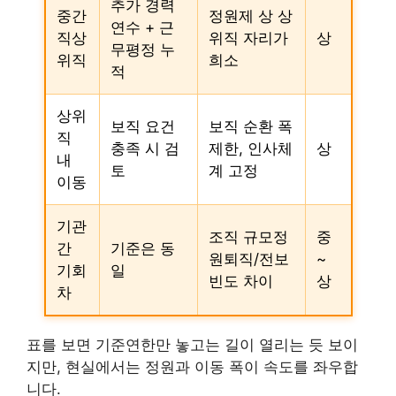
추가 경력
중간
정원제 상 상
연수 + 근
직상
위직 자리가
상
무평정 누
위직
희소
적
상위
보직 요건
보직 순환 폭
직
충족 시 검
제한, 인사체
상
내
토
계 고정
이동
기관
조직 규모정
중
간
기준은 동
원퇴직/전보
~
기회
일
빈도 차이
상
차
표를 보면 기준연한만 놓고는 길이 열리는 듯 보이
지만, 현실에서는 정원과 이동 폭이 속도를 좌우합
니다.