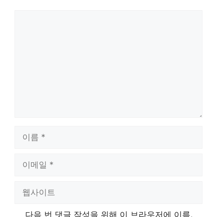
댓
글
이
름
이
메
일
웹
사
이
다음 번 댓글 작성을 위해 이 브라우저에 이름,