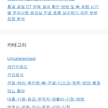
흉골 골절 CT 판독 결과 확인 방법 및 뼈 유합 시기
별 주의사항 응급실 진료 흐름 실수하기 쉬운 부분
집중 분석
카테고리
Uncategorized
개인키워드
건강음식
관절-허리-측만증-뼈-연골-디스크-척추-영양-통증
당뇨,혈당
대출-신용-등급-무직자-생활비-신청-방법
변호사-로펌-검사-무료-상담-신청