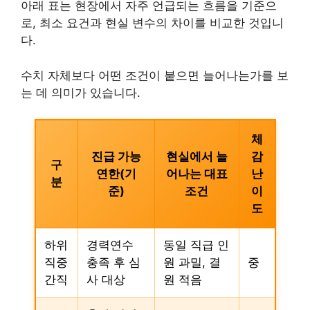
아래 표는 현장에서 자주 언급되는 흐름을 기준으
로, 최소 요건과 현실 변수의 차이를 비교한 것입니
다.
수치 자체보다 어떤 조건이 붙으면 늘어나는가를 보
는 데 의미가 있습니다.
체
진급 가능
현실에서 늘
감
구
연한(기
어나는 대표
난
분
준)
조건
이
도
하위
경력연수
동일 직급 인
직중
충족 후 심
원 과밀, 결
중
간직
사 대상
원 적음