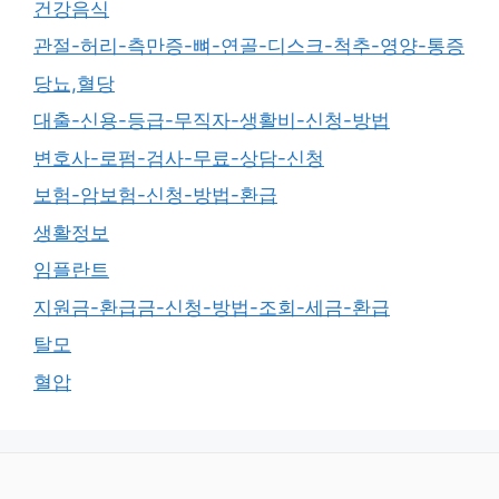
건강음식
관절-허리-측만증-뼈-연골-디스크-척추-영양-통증
당뇨,혈당
대출-신용-등급-무직자-생활비-신청-방법
변호사-로펌-검사-무료-상담-신청
보험-암보험-신청-방법-환급
생활정보
임플란트
지원금-환급금-신청-방법-조회-세금-환급
탈모
혈압