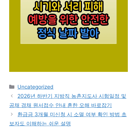
카
Uncategorized
테
2026년 하반기 지방직 농촌지도사 시험일정 및
고
공채 경채 원서접수 안내 흔한 오해 바로잡기
리
환급금 3개월 미신청 시 소멸 여부 확인 방법 초
보자도 이해하는 쉬운 설명