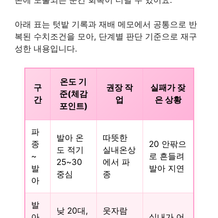
아래 표는 텃밭 기록과 재배 메모에서 공통으로 반
복된 수치조건을 모아, 단계별 판단 기준으로 재구
성한 내용입니다.
온도 기
구
권장 작
실패가 잦
준(체감
간
업
은 상황
포인트)
파
발아 온
따뜻한
종
20 안팎으
도 적기
실내온상
~
로 흔들려
25~30
에서 파
발
발아 지연
중심
종
아
발
낮 20대,
웃자람
아
실내가 어