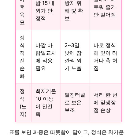
밤 15 내
방지 위
후
두워 줄기
외가 안
해 빛 확
육
만 길어짐
정적
보
묘
정
식
바깥 바
2~3일
바로 정식
직
람일교차
낮에 잠
해 잎이 타
전
에 적응
깐씩 외
거나 축 처
순
필요
기 노출
짐
화
정
최저기온
멀칭터널
서리 한 번
식
10 이상
로 보온
에 잎생장
(노
이 안전
보조
점 손상
지)
쪽
표를 보면 파종은 따뜻함이 답이고, 정식은 차가운