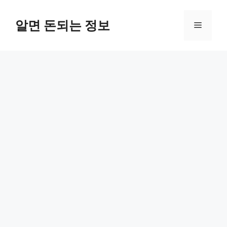
컨
텐
알면 돈되는 정보
메
츠
로
뉴
건
너
뛰
기