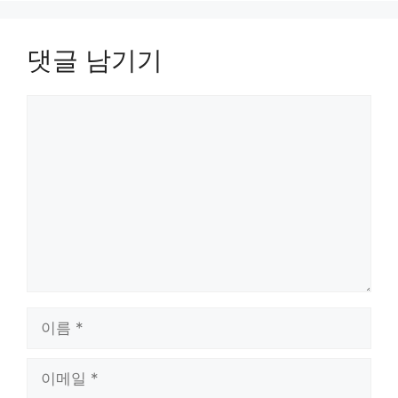
댓글 남기기
댓
글
이
름
이
메