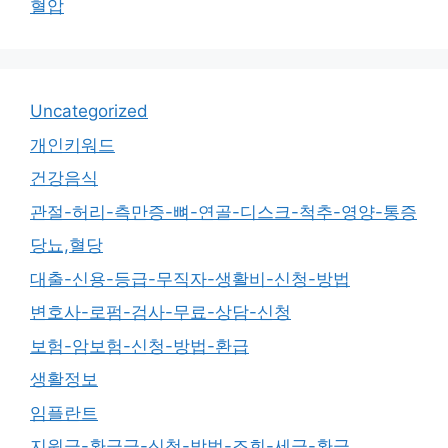
혈압
Uncategorized
개인키워드
건강음식
관절-허리-측만증-뼈-연골-디스크-척추-영양-통증
당뇨,혈당
대출-신용-등급-무직자-생활비-신청-방법
변호사-로펌-검사-무료-상담-신청
보험-암보험-신청-방법-환급
생활정보
임플란트
지원금-환급금-신청-방법-조회-세금-환급