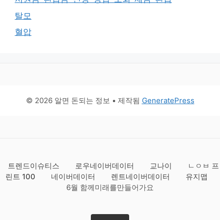
탈모
혈압
© 2026 알면 돈되는 정보
• 제작됨
GeneratePress
트렌드이슈티스
로우네이버데이터
교나이
ㄴㅇㅂ 프
린트 100
네이버데이터
렌트네이버데이터
유지맵
6월 함께미래를만들어가요