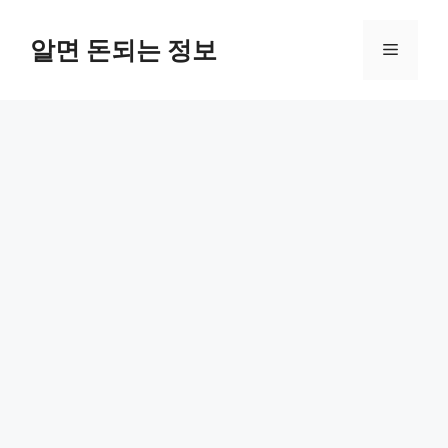
컨
텐
알면 돈되는 정보
메
츠
로
뉴
건
너
뛰
기