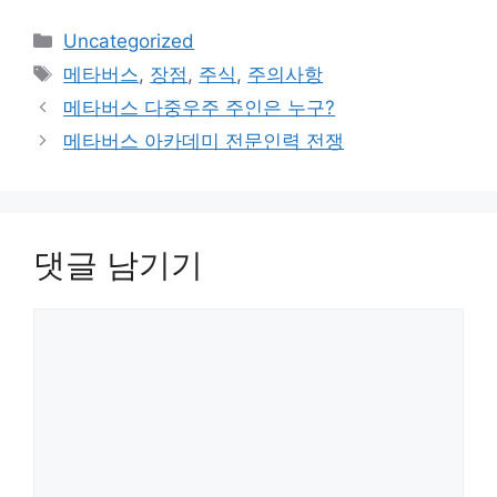
카
Uncategorized
테
태
메타버스
,
장점
,
주식
,
주의사항
고
그
메타버스 다중우주 주인은 누구?
리
메타버스 아카데미 전문인력 전쟁
댓글 남기기
댓
글