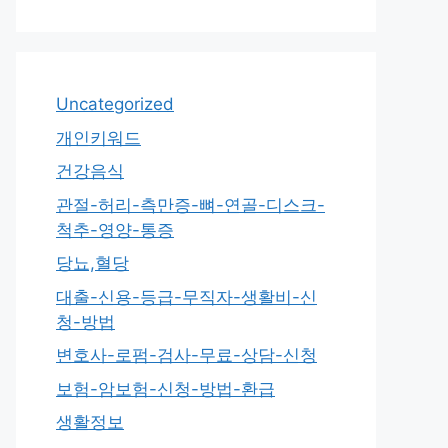
Uncategorized
개인키워드
건강음식
관절-허리-측만증-뼈-연골-디스크-
척추-영양-통증
당뇨,혈당
대출-신용-등급-무직자-생활비-신
청-방법
변호사-로펌-검사-무료-상담-신청
보험-암보험-신청-방법-환급
생활정보