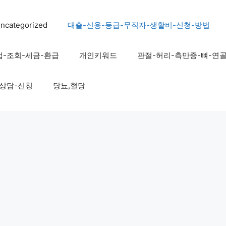
ncategorized
대출-신용-등급-무직자-생활비-신청-방법
법-조회-세금-환급
개인키워드
관절-허리-측만증-뼈-연
-상담-신청
당뇨,혈당