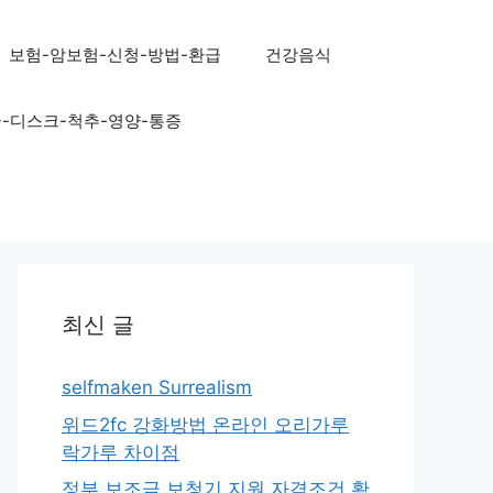
보험-암보험-신청-방법-환급
건강음식
골-디스크-척추-영양-통증
최신 글
selfmaken Surrealism
위드2fc 강화방법 온라인 오리가루
락가루 차이점
정부 보조금 보청기 지원 자격조건 확