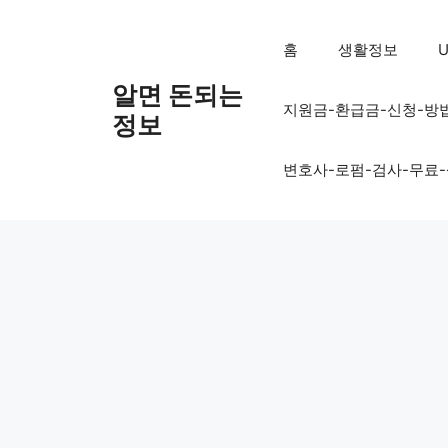
컨
텐
홈
생활정보
U
츠
로
알면 돈되는
지원금-환급금-신청-방
건
정보
너
뛰
변호사-로펌-검사-무료
기