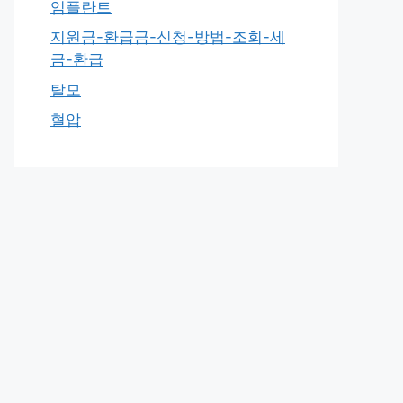
임플란트
지원금-환급금-신청-방법-조회-세
금-환급
탈모
혈압