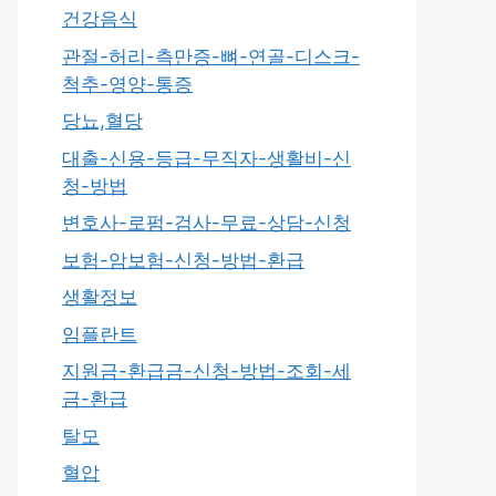
건강음식
관절-허리-측만증-뼈-연골-디스크-
척추-영양-통증
당뇨,혈당
대출-신용-등급-무직자-생활비-신
청-방법
변호사-로펌-검사-무료-상담-신청
보험-암보험-신청-방법-환급
생활정보
임플란트
지원금-환급금-신청-방법-조회-세
금-환급
탈모
혈압