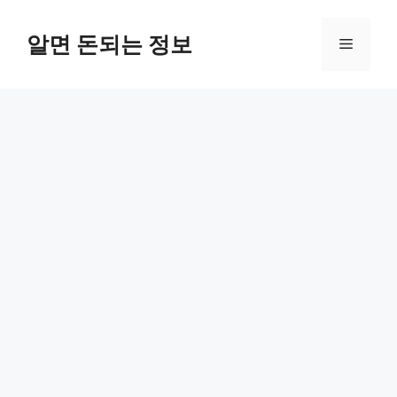
컨
텐
알면 돈되는 정보
메
츠
로
뉴
건
너
뛰
기