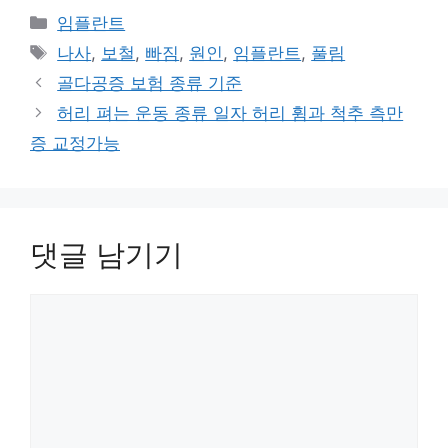
카
임플란트
테
태
나사
,
보철
,
빠짐
,
원인
,
임플란트
,
풀림
고
그
골다공증 보험 종류 기준
리
허리 펴는 운동 종류 일자 허리 휨과 척추 측만
증 교정가능
댓글 남기기
댓
글