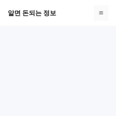
컨
텐
알면 돈되는 정보
메
츠
로
뉴
건
너
뛰
기