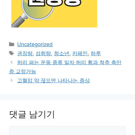
카
Uncategorized
테
태
권장량
,
섭취량
,
청소년
,
카페인
,
하루
고
그
허리 펴는 운동 종류 일자 허리 휨과 척추 측만
리
증 교정가능
고혈압 약 끊으면 나타나는 증상
댓글 남기기
댓