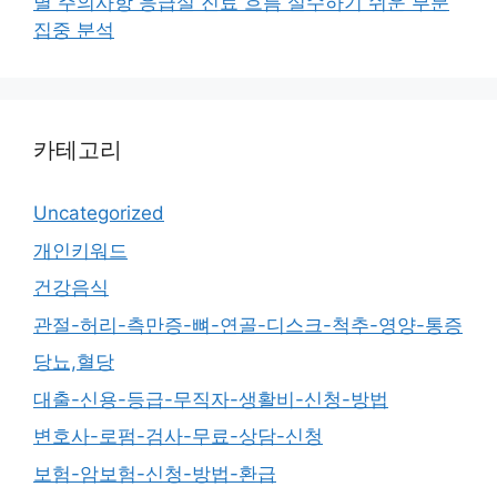
별 주의사항 응급실 진료 흐름 실수하기 쉬운 부분
집중 분석
카테고리
Uncategorized
개인키워드
건강음식
관절-허리-측만증-뼈-연골-디스크-척추-영양-통증
당뇨,혈당
대출-신용-등급-무직자-생활비-신청-방법
변호사-로펌-검사-무료-상담-신청
보험-암보험-신청-방법-환급